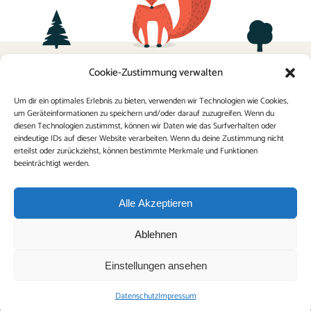
Termine
Cookie-Zustimmung verwalten
Sponsoring
Kontakt
Elternverein
Um dir ein optimales Erlebnis zu bieten, verwenden wir Technologien wie Cookies,
um Geräteinformationen zu speichern und/oder darauf zuzugreifen. Wenn du
Impressum
FAQ
diesen Technologien zustimmst, können wir Daten wie das Surfverhalten oder
Datenschutz
eindeutige IDs auf dieser Website verarbeiten. Wenn du deine Zustimmung nicht
erteilst oder zurückziehst, können bestimmte Merkmale und Funktionen
Schulordnung
beeinträchtigt werden.
Alle Akzeptieren
Ablehnen
Einstellungen ansehen
© 2023 VS5 St. Martin/Villach
Datenschutz
Impressum