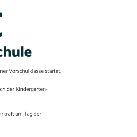
t
chule
iner Vorschulklasse startet,
ch der Kindergarten-
rkraft am Tag der