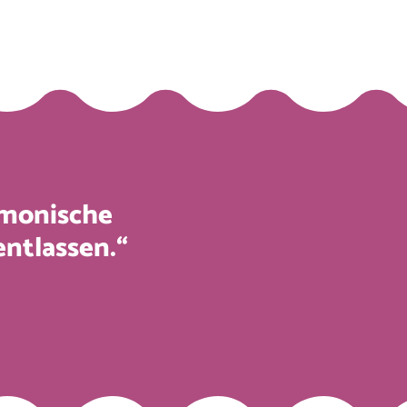
armonische
entlassen.“