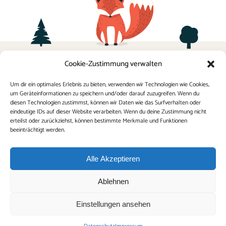
Termine
Cookie-Zustimmung verwalten
Sponsoring
Kontakt
Elternverein
Um dir ein optimales Erlebnis zu bieten, verwenden wir Technologien wie Cookies,
um Geräteinformationen zu speichern und/oder darauf zuzugreifen. Wenn du
Impressum
FAQ
diesen Technologien zustimmst, können wir Daten wie das Surfverhalten oder
Datenschutz
eindeutige IDs auf dieser Website verarbeiten. Wenn du deine Zustimmung nicht
erteilst oder zurückziehst, können bestimmte Merkmale und Funktionen
Schulordnung
beeinträchtigt werden.
Alle Akzeptieren
Ablehnen
Einstellungen ansehen
© 2023 VS5 St. Martin/Villach